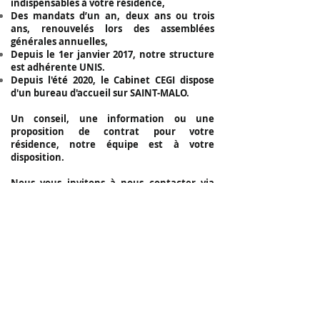
indispensables à votre résidence,
Des mandats d’un an, deux ans ou trois
ans, renouvelés lors des assemblées
générales annuelles,
Depuis le 1er janvier 2017, notre structure
est adhérente UNIS.
Depuis l'été 2020, le Cabinet CEGI dispose
d'un bureau d'accueil sur SAINT-MALO.
Un conseil, une information ou une
proposition de contrat pour votre
résidence, notre équipe est à votre
disposition.
Nous vous invitons à nous contacter via
notre onglet
"CONTACTEZ-NOUS"
. Ainsi
nous pourrons vous proposer une solution
adaptée à vos besoins.
C.E.G.I. Sarl
CENTRE D'AFFAIRES DE LA MARRE
9, rue de la Ville Biais
35780 LA RICHARDAIS