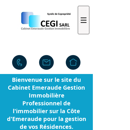
Bienvenue sur le site du
Cabinet Emeraude Gestion
Immobilière
Professionnel de
l'immobilier sur la Côte
d'Emeraude pour la gestion
de vos Résidences.